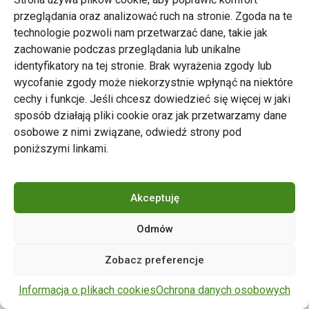
przeglądania oraz analizować ruch na stronie. Zgoda na te
technologie pozwoli nam przetwarzać dane, takie jak
zachowanie podczas przeglądania lub unikalne
Zarząd Transportu Miejskiego w Poznaniu
identyfikatory na tej stronie. Brak wyrażenia zgody lub
Napisz do nas
wycofanie zgody może niekorzystnie wpłynąć na niektóre
tel. 61 646 33 44
cechy i funkcje. Jeśli chcesz dowiedzieć się więcej w jaki
ul. Matejki 59, 60-770 Poznań
sposób działają pliki cookie oraz jak przetwarzamy dane
osobowe z nimi związane, odwiedź strony pod
poniższymi linkami.
Akceptuję
Odmów
Copyright © 2024 ZTM Poznań. Wszelkie prawa
Zobacz preferencje
zastrzeżone.
wdrożenie strony
POZitive.pl
Informacja o plikach cookies
Ochrona danych osobowych