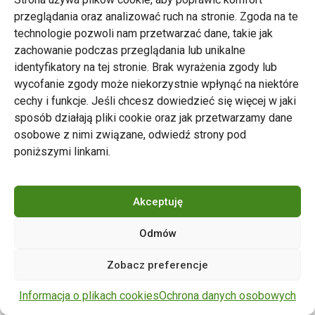
przeglądania oraz analizować ruch na stronie. Zgoda na te
technologie pozwoli nam przetwarzać dane, takie jak
zachowanie podczas przeglądania lub unikalne
Zarząd Transportu Miejskiego w Poznaniu
identyfikatory na tej stronie. Brak wyrażenia zgody lub
Napisz do nas
wycofanie zgody może niekorzystnie wpłynąć na niektóre
tel. 61 646 33 44
cechy i funkcje. Jeśli chcesz dowiedzieć się więcej w jaki
ul. Matejki 59, 60-770 Poznań
sposób działają pliki cookie oraz jak przetwarzamy dane
osobowe z nimi związane, odwiedź strony pod
poniższymi linkami.
Akceptuję
Odmów
Copyright © 2024 ZTM Poznań. Wszelkie prawa
Zobacz preferencje
zastrzeżone.
wdrożenie strony
POZitive.pl
Informacja o plikach cookies
Ochrona danych osobowych