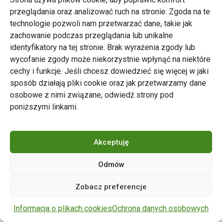
przeglądania oraz analizować ruch na stronie. Zgoda na te
technologie pozwoli nam przetwarzać dane, takie jak
zachowanie podczas przeglądania lub unikalne
Zarząd Transportu Miejskiego w Poznaniu
identyfikatory na tej stronie. Brak wyrażenia zgody lub
Napisz do nas
wycofanie zgody może niekorzystnie wpłynąć na niektóre
tel. 61 646 33 44
cechy i funkcje. Jeśli chcesz dowiedzieć się więcej w jaki
ul. Matejki 59, 60-770 Poznań
sposób działają pliki cookie oraz jak przetwarzamy dane
osobowe z nimi związane, odwiedź strony pod
poniższymi linkami.
Akceptuję
Odmów
Copyright © 2024 ZTM Poznań. Wszelkie prawa
Zobacz preferencje
zastrzeżone.
wdrożenie strony
POZitive.pl
Informacja o plikach cookies
Ochrona danych osobowych