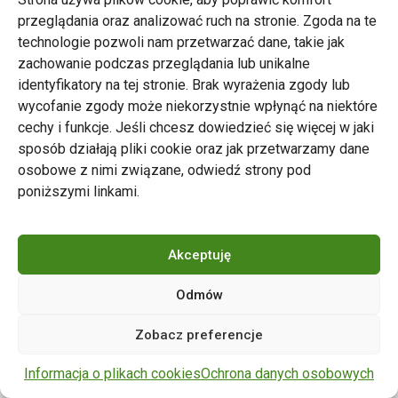
przeglądania oraz analizować ruch na stronie. Zgoda na te
technologie pozwoli nam przetwarzać dane, takie jak
zachowanie podczas przeglądania lub unikalne
Zarząd Transportu Miejskiego w Poznaniu
identyfikatory na tej stronie. Brak wyrażenia zgody lub
Napisz do nas
wycofanie zgody może niekorzystnie wpłynąć na niektóre
tel. 61 646 33 44
cechy i funkcje. Jeśli chcesz dowiedzieć się więcej w jaki
ul. Matejki 59, 60-770 Poznań
sposób działają pliki cookie oraz jak przetwarzamy dane
osobowe z nimi związane, odwiedź strony pod
poniższymi linkami.
Akceptuję
Odmów
Copyright © 2024 ZTM Poznań. Wszelkie prawa
Zobacz preferencje
zastrzeżone.
wdrożenie strony
POZitive.pl
Informacja o plikach cookies
Ochrona danych osobowych