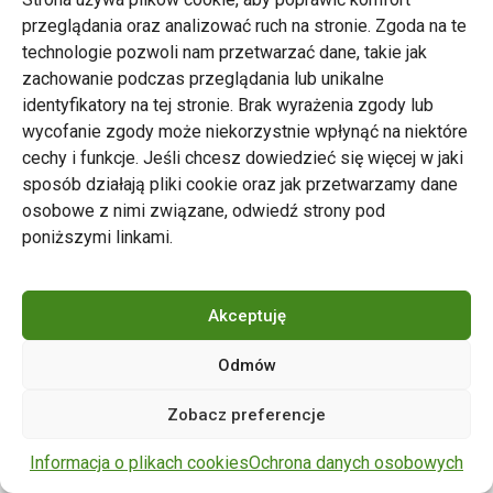
przeglądania oraz analizować ruch na stronie. Zgoda na te
technologie pozwoli nam przetwarzać dane, takie jak
zachowanie podczas przeglądania lub unikalne
Zarząd Transportu Miejskiego w Poznaniu
identyfikatory na tej stronie. Brak wyrażenia zgody lub
Napisz do nas
wycofanie zgody może niekorzystnie wpłynąć na niektóre
tel. 61 646 33 44
cechy i funkcje. Jeśli chcesz dowiedzieć się więcej w jaki
ul. Matejki 59, 60-770 Poznań
sposób działają pliki cookie oraz jak przetwarzamy dane
osobowe z nimi związane, odwiedź strony pod
poniższymi linkami.
Akceptuję
Odmów
Copyright © 2024 ZTM Poznań. Wszelkie prawa
Zobacz preferencje
zastrzeżone.
wdrożenie strony
POZitive.pl
Informacja o plikach cookies
Ochrona danych osobowych