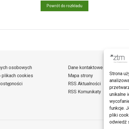
Powrót do rozkładu
nych osobowych
Dane kontaktowe
Strona uż
o plikach cookies
Mapa strony
analizowa
dostępności
RSS Aktualności
przetwarz
RSS Komunikaty
unikalne i
wycofanie
funkcje. 
pliki coo
odwiedź s