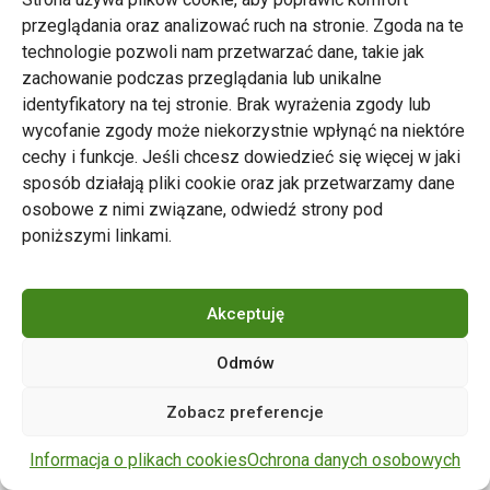
przeglądania oraz analizować ruch na stronie. Zgoda na te
technologie pozwoli nam przetwarzać dane, takie jak
zachowanie podczas przeglądania lub unikalne
Zarząd Transportu Miejskiego w Poznaniu
identyfikatory na tej stronie. Brak wyrażenia zgody lub
Napisz do nas
wycofanie zgody może niekorzystnie wpłynąć na niektóre
tel. 61 646 33 44
cechy i funkcje. Jeśli chcesz dowiedzieć się więcej w jaki
ul. Matejki 59, 60-770 Poznań
sposób działają pliki cookie oraz jak przetwarzamy dane
osobowe z nimi związane, odwiedź strony pod
poniższymi linkami.
Akceptuję
Odmów
Copyright © 2024 ZTM Poznań. Wszelkie prawa
Zobacz preferencje
zastrzeżone.
wdrożenie strony
POZitive.pl
Informacja o plikach cookies
Ochrona danych osobowych