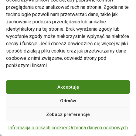
przeglądania oraz analizować ruch na stronie. Zgoda na te
technologie pozwoli nam przetwarzać dane, takie jak
zachowanie podczas przeglądania lub unikalne
Zarząd Transportu Miejskiego w Poznaniu
identyfikatory na tej stronie. Brak wyrażenia zgody lub
Napisz do nas
wycofanie zgody może niekorzystnie wpłynąć na niektóre
tel. 61 646 33 44
cechy i funkcje. Jeśli chcesz dowiedzieć się więcej w jaki
ul. Matejki 59, 60-770 Poznań
sposób działają pliki cookie oraz jak przetwarzamy dane
osobowe z nimi związane, odwiedź strony pod
poniższymi linkami.
Akceptuję
Odmów
Copyright © 2024 ZTM Poznań. Wszelkie prawa
Zobacz preferencje
zastrzeżone.
wdrożenie strony
POZitive.pl
Informacja o plikach cookies
Ochrona danych osobowych