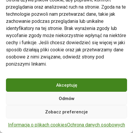
przeglądania oraz analizować ruch na stronie. Zgoda na te
technologie pozwoli nam przetwarzać dane, takie jak
zachowanie podczas przeglądania lub unikalne
Zarząd Transportu Miejskiego w Poznaniu
identyfikatory na tej stronie. Brak wyrażenia zgody lub
Napisz do nas
wycofanie zgody może niekorzystnie wpłynąć na niektóre
tel. 61 646 33 44
cechy i funkcje. Jeśli chcesz dowiedzieć się więcej w jaki
ul. Matejki 59, 60-770 Poznań
sposób działają pliki cookie oraz jak przetwarzamy dane
osobowe z nimi związane, odwiedź strony pod
poniższymi linkami.
Akceptuję
Odmów
Copyright © 2024 ZTM Poznań. Wszelkie prawa
Zobacz preferencje
zastrzeżone.
wdrożenie strony
POZitive.pl
Informacja o plikach cookies
Ochrona danych osobowych