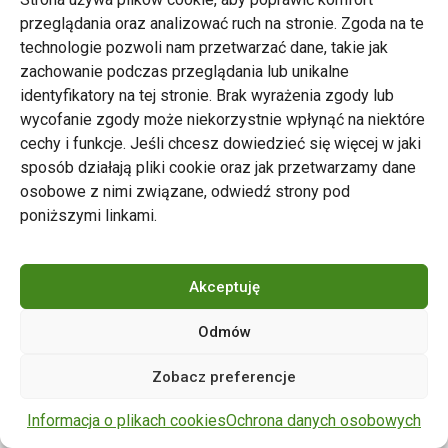
przeglądania oraz analizować ruch na stronie. Zgoda na te
technologie pozwoli nam przetwarzać dane, takie jak
zachowanie podczas przeglądania lub unikalne
Zarząd Transportu Miejskiego w Poznaniu
identyfikatory na tej stronie. Brak wyrażenia zgody lub
Napisz do nas
wycofanie zgody może niekorzystnie wpłynąć na niektóre
tel. 61 646 33 44
cechy i funkcje. Jeśli chcesz dowiedzieć się więcej w jaki
ul. Matejki 59, 60-770 Poznań
sposób działają pliki cookie oraz jak przetwarzamy dane
osobowe z nimi związane, odwiedź strony pod
poniższymi linkami.
Akceptuję
Odmów
Copyright © 2024 ZTM Poznań. Wszelkie prawa
Zobacz preferencje
zastrzeżone.
wdrożenie strony
POZitive.pl
Informacja o plikach cookies
Ochrona danych osobowych