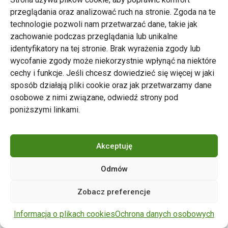
przeglądania oraz analizować ruch na stronie. Zgoda na te
technologie pozwoli nam przetwarzać dane, takie jak
zachowanie podczas przeglądania lub unikalne
Zarząd Transportu Miejskiego w Poznaniu
identyfikatory na tej stronie. Brak wyrażenia zgody lub
Napisz do nas
wycofanie zgody może niekorzystnie wpłynąć na niektóre
tel. 61 646 33 44
cechy i funkcje. Jeśli chcesz dowiedzieć się więcej w jaki
ul. Matejki 59, 60-770 Poznań
sposób działają pliki cookie oraz jak przetwarzamy dane
osobowe z nimi związane, odwiedź strony pod
poniższymi linkami.
Akceptuję
Odmów
Copyright © 2024 ZTM Poznań. Wszelkie prawa
Zobacz preferencje
zastrzeżone.
wdrożenie strony
POZitive.pl
Informacja o plikach cookies
Ochrona danych osobowych