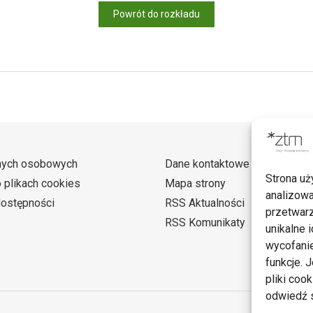
Powrót do rozkładu
nych osobowych
Dane kontaktowe
Strona uż
o plikach cookies
Mapa strony
analizowa
dostępności
RSS Aktualności
przetwarz
RSS Komunikaty
unikalne i
wycofanie
funkcje. 
pliki coo
odwiedź s