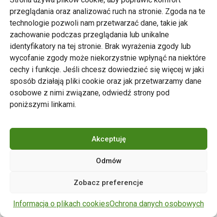
przeglądania oraz analizować ruch na stronie. Zgoda na te
technologie pozwoli nam przetwarzać dane, takie jak
zachowanie podczas przeglądania lub unikalne
Zarząd Transportu Miejskiego w Poznaniu
identyfikatory na tej stronie. Brak wyrażenia zgody lub
Napisz do nas
wycofanie zgody może niekorzystnie wpłynąć na niektóre
tel. 61 646 33 44
cechy i funkcje. Jeśli chcesz dowiedzieć się więcej w jaki
ul. Matejki 59, 60-770 Poznań
sposób działają pliki cookie oraz jak przetwarzamy dane
osobowe z nimi związane, odwiedź strony pod
poniższymi linkami.
Akceptuję
Odmów
Copyright © 2024 ZTM Poznań. Wszelkie prawa
Zobacz preferencje
zastrzeżone.
wdrożenie strony
POZitive.pl
Informacja o plikach cookies
Ochrona danych osobowych