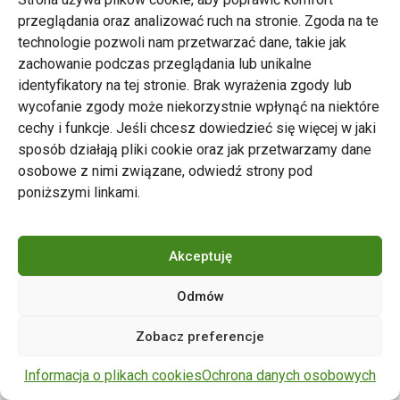
przeglądania oraz analizować ruch na stronie. Zgoda na te
technologie pozwoli nam przetwarzać dane, takie jak
zachowanie podczas przeglądania lub unikalne
Zarząd Transportu Miejskiego w Poznaniu
identyfikatory na tej stronie. Brak wyrażenia zgody lub
Napisz do nas
wycofanie zgody może niekorzystnie wpłynąć na niektóre
tel. 61 646 33 44
cechy i funkcje. Jeśli chcesz dowiedzieć się więcej w jaki
ul. Matejki 59, 60-770 Poznań
sposób działają pliki cookie oraz jak przetwarzamy dane
osobowe z nimi związane, odwiedź strony pod
poniższymi linkami.
Akceptuję
Odmów
Copyright © 2024 ZTM Poznań. Wszelkie prawa
Zobacz preferencje
zastrzeżone.
wdrożenie strony
POZitive.pl
Informacja o plikach cookies
Ochrona danych osobowych