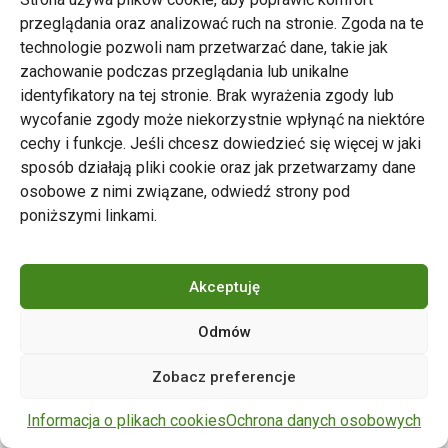
przeglądania oraz analizować ruch na stronie. Zgoda na te
technologie pozwoli nam przetwarzać dane, takie jak
zachowanie podczas przeglądania lub unikalne
Zarząd Transportu Miejskiego w Poznaniu
identyfikatory na tej stronie. Brak wyrażenia zgody lub
Napisz do nas
wycofanie zgody może niekorzystnie wpłynąć na niektóre
tel. 61 646 33 44
cechy i funkcje. Jeśli chcesz dowiedzieć się więcej w jaki
ul. Matejki 59, 60-770 Poznań
sposób działają pliki cookie oraz jak przetwarzamy dane
osobowe z nimi związane, odwiedź strony pod
poniższymi linkami.
Akceptuję
Odmów
Copyright © 2024 ZTM Poznań. Wszelkie prawa
Zobacz preferencje
zastrzeżone.
wdrożenie strony
POZitive.pl
Informacja o plikach cookies
Ochrona danych osobowych