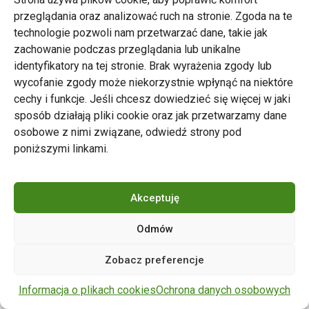
przeglądania oraz analizować ruch na stronie. Zgoda na te
technologie pozwoli nam przetwarzać dane, takie jak
zachowanie podczas przeglądania lub unikalne
Zarząd Transportu Miejskiego w Poznaniu
identyfikatory na tej stronie. Brak wyrażenia zgody lub
Napisz do nas
wycofanie zgody może niekorzystnie wpłynąć na niektóre
tel. 61 646 33 44
cechy i funkcje. Jeśli chcesz dowiedzieć się więcej w jaki
ul. Matejki 59, 60-770 Poznań
sposób działają pliki cookie oraz jak przetwarzamy dane
osobowe z nimi związane, odwiedź strony pod
poniższymi linkami.
Akceptuję
Odmów
Copyright © 2024 ZTM Poznań. Wszelkie prawa
Zobacz preferencje
zastrzeżone.
wdrożenie strony
POZitive.pl
Informacja o plikach cookies
Ochrona danych osobowych