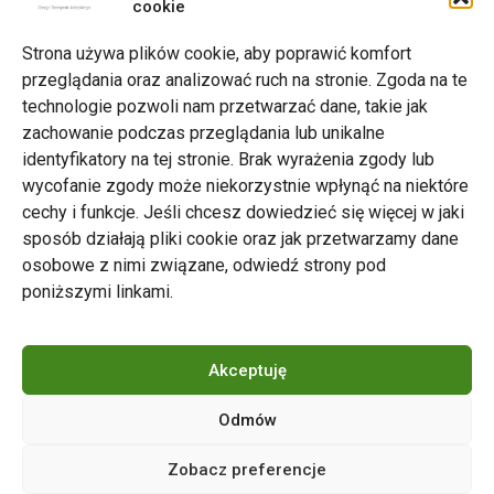
cookie
Drukuj
Strona używa plików cookie, aby poprawić komfort
przeglądania oraz analizować ruch na stronie. Zgoda na te
technologie pozwoli nam przetwarzać dane, takie jak
zachowanie podczas przeglądania lub unikalne
Zarząd Transportu Miejskiego w Poznaniu
identyfikatory na tej stronie. Brak wyrażenia zgody lub
Napisz do nas
wycofanie zgody może niekorzystnie wpłynąć na niektóre
tel. 61 646 33 44
cechy i funkcje. Jeśli chcesz dowiedzieć się więcej w jaki
ul. Matejki 59, 60-770 Poznań
sposób działają pliki cookie oraz jak przetwarzamy dane
osobowe z nimi związane, odwiedź strony pod
poniższymi linkami.
Akceptuję
Odmów
Copyright © 2024 ZTM Poznań. Wszelkie prawa
Zobacz preferencje
zastrzeżone.