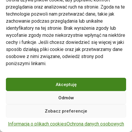
przeglądania oraz analizować ruch na stronie. Zgoda na te
technologie pozwoli nam przetwarzać dane, takie jak
zachowanie podczas przeglądania lub unikalne
Zarząd Transportu Miejskiego w Poznaniu
identyfikatory na tej stronie. Brak wyrażenia zgody lub
Napisz do nas
wycofanie zgody może niekorzystnie wpłynąć na niektóre
tel. 61 646 33 44
cechy i funkcje. Jeśli chcesz dowiedzieć się więcej w jaki
ul. Matejki 59, 60-770 Poznań
sposób działają pliki cookie oraz jak przetwarzamy dane
osobowe z nimi związane, odwiedź strony pod
poniższymi linkami.
Akceptuję
Odmów
Copyright © 2024 ZTM Poznań. Wszelkie prawa
Zobacz preferencje
zastrzeżone.
wdrożenie strony
POZitive.pl
Informacja o plikach cookies
Ochrona danych osobowych