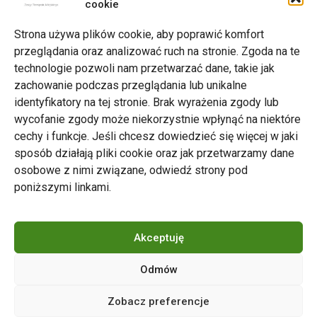
cookie
Drukuj
Strona używa plików cookie, aby poprawić komfort
przeglądania oraz analizować ruch na stronie. Zgoda na te
technologie pozwoli nam przetwarzać dane, takie jak
zachowanie podczas przeglądania lub unikalne
Zarząd Transportu Miejskiego w Poznaniu
identyfikatory na tej stronie. Brak wyrażenia zgody lub
Napisz do nas
wycofanie zgody może niekorzystnie wpłynąć na niektóre
tel. 61 646 33 44
cechy i funkcje. Jeśli chcesz dowiedzieć się więcej w jaki
ul. Matejki 59, 60-770 Poznań
sposób działają pliki cookie oraz jak przetwarzamy dane
osobowe z nimi związane, odwiedź strony pod
poniższymi linkami.
Akceptuję
Odmów
Copyright © 2024 ZTM Poznań. Wszelkie prawa
Zobacz preferencje
zastrzeżone.