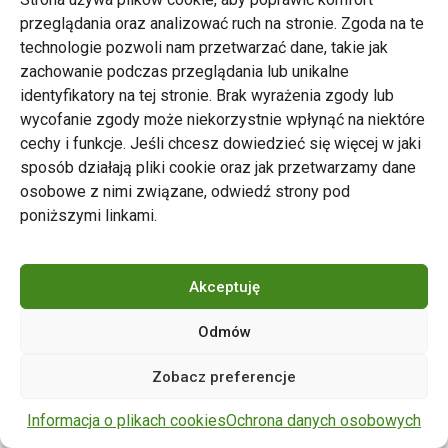
przeglądania oraz analizować ruch na stronie. Zgoda na te
technologie pozwoli nam przetwarzać dane, takie jak
zachowanie podczas przeglądania lub unikalne
Zarząd Transportu Miejskiego w Poznaniu
identyfikatory na tej stronie. Brak wyrażenia zgody lub
Napisz do nas
wycofanie zgody może niekorzystnie wpłynąć na niektóre
tel. 61 646 33 44
cechy i funkcje. Jeśli chcesz dowiedzieć się więcej w jaki
ul. Matejki 59, 60-770 Poznań
sposób działają pliki cookie oraz jak przetwarzamy dane
osobowe z nimi związane, odwiedź strony pod
poniższymi linkami.
Akceptuję
Odmów
Copyright © 2024 ZTM Poznań. Wszelkie prawa
Zobacz preferencje
zastrzeżone.
wdrożenie strony
POZitive.pl
Informacja o plikach cookies
Ochrona danych osobowych