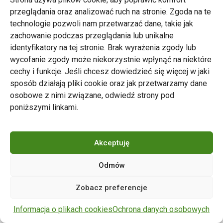
przeglądania oraz analizować ruch na stronie. Zgoda na te
technologie pozwoli nam przetwarzać dane, takie jak
zachowanie podczas przeglądania lub unikalne
Zarząd Transportu Miejskiego w Poznaniu
identyfikatory na tej stronie. Brak wyrażenia zgody lub
Napisz do nas
wycofanie zgody może niekorzystnie wpłynąć na niektóre
tel. 61 646 33 44
cechy i funkcje. Jeśli chcesz dowiedzieć się więcej w jaki
ul. Matejki 59, 60-770 Poznań
sposób działają pliki cookie oraz jak przetwarzamy dane
osobowe z nimi związane, odwiedź strony pod
poniższymi linkami.
Akceptuję
Odmów
Copyright © 2024 ZTM Poznań. Wszelkie prawa
Zobacz preferencje
zastrzeżone.
wdrożenie strony
POZitive.pl
Informacja o plikach cookies
Ochrona danych osobowych