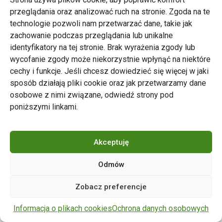
przeglądania oraz analizować ruch na stronie. Zgoda na te
technologie pozwoli nam przetwarzać dane, takie jak
zachowanie podczas przeglądania lub unikalne
Zarząd Transportu Miejskiego w Poznaniu
identyfikatory na tej stronie. Brak wyrażenia zgody lub
Napisz do nas
wycofanie zgody może niekorzystnie wpłynąć na niektóre
tel. 61 646 33 44
cechy i funkcje. Jeśli chcesz dowiedzieć się więcej w jaki
ul. Matejki 59, 60-770 Poznań
sposób działają pliki cookie oraz jak przetwarzamy dane
osobowe z nimi związane, odwiedź strony pod
poniższymi linkami.
Akceptuję
Odmów
Copyright © 2024 ZTM Poznań. Wszelkie prawa
Zobacz preferencje
zastrzeżone.
wdrożenie strony
POZitive.pl
Informacja o plikach cookies
Ochrona danych osobowych