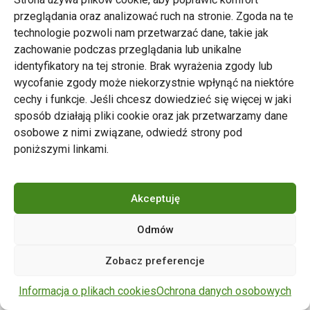
przeglądania oraz analizować ruch na stronie. Zgoda na te
technologie pozwoli nam przetwarzać dane, takie jak
zachowanie podczas przeglądania lub unikalne
Zarząd Transportu Miejskiego w Poznaniu
identyfikatory na tej stronie. Brak wyrażenia zgody lub
Napisz do nas
wycofanie zgody może niekorzystnie wpłynąć na niektóre
tel. 61 646 33 44
cechy i funkcje. Jeśli chcesz dowiedzieć się więcej w jaki
ul. Matejki 59, 60-770 Poznań
sposób działają pliki cookie oraz jak przetwarzamy dane
osobowe z nimi związane, odwiedź strony pod
poniższymi linkami.
Akceptuję
Odmów
Copyright © 2024 ZTM Poznań. Wszelkie prawa
Zobacz preferencje
zastrzeżone.
wdrożenie strony
POZitive.pl
Informacja o plikach cookies
Ochrona danych osobowych