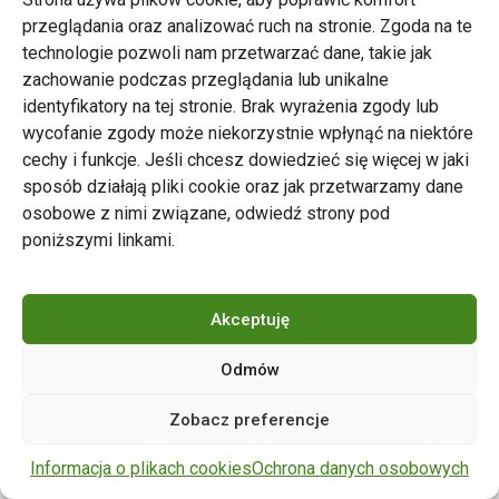
przeglądania oraz analizować ruch na stronie. Zgoda na te
technologie pozwoli nam przetwarzać dane, takie jak
zachowanie podczas przeglądania lub unikalne
Zarząd Transportu Miejskiego w Poznaniu
identyfikatory na tej stronie. Brak wyrażenia zgody lub
Napisz do nas
wycofanie zgody może niekorzystnie wpłynąć na niektóre
tel. 61 646 33 44
cechy i funkcje. Jeśli chcesz dowiedzieć się więcej w jaki
ul. Matejki 59, 60-770 Poznań
sposób działają pliki cookie oraz jak przetwarzamy dane
osobowe z nimi związane, odwiedź strony pod
poniższymi linkami.
Akceptuję
Odmów
Copyright © 2024 ZTM Poznań. Wszelkie prawa
Zobacz preferencje
zastrzeżone.
wdrożenie strony
POZitive.pl
Informacja o plikach cookies
Ochrona danych osobowych