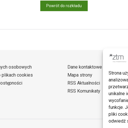
Powrót do rozkładu
nych osobowych
Dane kontaktowe
Strona uż
o plikach cookies
Mapa strony
analizowa
dostępności
RSS Aktualności
przetwarz
RSS Komunikaty
unikalne i
wycofanie
funkcje. 
pliki coo
odwiedź s