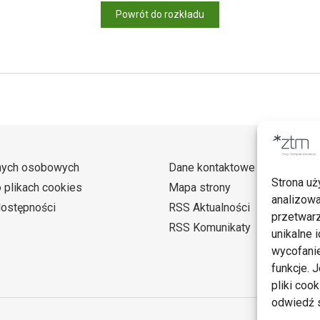
Powrót do rozkładu
nych osobowych
Dane kontaktowe
Strona uż
o plikach cookies
Mapa strony
analizowa
dostępności
RSS Aktualności
przetwarz
RSS Komunikaty
unikalne i
wycofanie
funkcje. 
pliki coo
odwiedź s