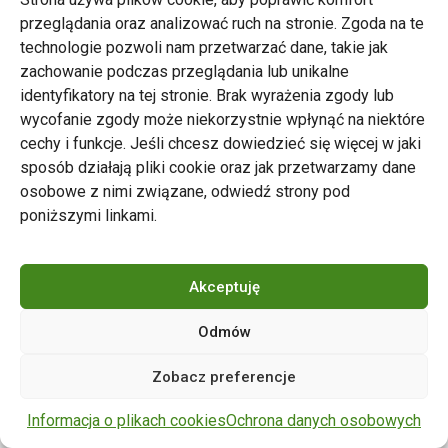
przeglądania oraz analizować ruch na stronie. Zgoda na te
technologie pozwoli nam przetwarzać dane, takie jak
zachowanie podczas przeglądania lub unikalne
Zarząd Transportu Miejskiego w Poznaniu
identyfikatory na tej stronie. Brak wyrażenia zgody lub
Napisz do nas
wycofanie zgody może niekorzystnie wpłynąć na niektóre
tel. 61 646 33 44
cechy i funkcje. Jeśli chcesz dowiedzieć się więcej w jaki
ul. Matejki 59, 60-770 Poznań
sposób działają pliki cookie oraz jak przetwarzamy dane
osobowe z nimi związane, odwiedź strony pod
poniższymi linkami.
Akceptuję
Odmów
Copyright © 2024 ZTM Poznań. Wszelkie prawa
Zobacz preferencje
zastrzeżone.
wdrożenie strony
POZitive.pl
Informacja o plikach cookies
Ochrona danych osobowych