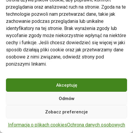
przeglądania oraz analizować ruch na stronie. Zgoda na te
technologie pozwoli nam przetwarzać dane, takie jak
zachowanie podczas przeglądania lub unikalne
Zarząd Transportu Miejskiego w Poznaniu
identyfikatory na tej stronie. Brak wyrażenia zgody lub
Napisz do nas
wycofanie zgody może niekorzystnie wpłynąć na niektóre
tel. 61 646 33 44
cechy i funkcje. Jeśli chcesz dowiedzieć się więcej w jaki
ul. Matejki 59, 60-770 Poznań
sposób działają pliki cookie oraz jak przetwarzamy dane
osobowe z nimi związane, odwiedź strony pod
poniższymi linkami.
Akceptuję
Odmów
Copyright © 2024 ZTM Poznań. Wszelkie prawa
Zobacz preferencje
zastrzeżone.
wdrożenie strony
POZitive.pl
Informacja o plikach cookies
Ochrona danych osobowych