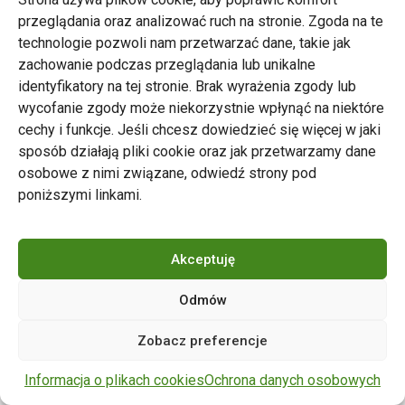
przeglądania oraz analizować ruch na stronie. Zgoda na te
technologie pozwoli nam przetwarzać dane, takie jak
zachowanie podczas przeglądania lub unikalne
Zarząd Transportu Miejskiego w Poznaniu
identyfikatory na tej stronie. Brak wyrażenia zgody lub
Napisz do nas
wycofanie zgody może niekorzystnie wpłynąć na niektóre
tel. 61 646 33 44
cechy i funkcje. Jeśli chcesz dowiedzieć się więcej w jaki
ul. Matejki 59, 60-770 Poznań
sposób działają pliki cookie oraz jak przetwarzamy dane
osobowe z nimi związane, odwiedź strony pod
poniższymi linkami.
Akceptuję
Odmów
Copyright © 2024 ZTM Poznań. Wszelkie prawa
Zobacz preferencje
zastrzeżone.
wdrożenie strony
POZitive.pl
Informacja o plikach cookies
Ochrona danych osobowych