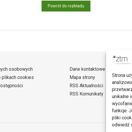
Powrót do rozkładu
nych osobowych
Dane kontaktowe
Strona uż
o plikach cookies
Mapa strony
analizowa
dostępności
RSS Aktualności
przetwarz
RSS Komunikaty
unikalne i
wycofanie
funkcje. 
pliki coo
odwiedź s