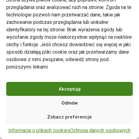
przeglądania oraz analizować ruch na stronie. Zgoda na te
technologie pozwoli nam przetwarzać dane, takie jak
zachowanie podczas przeglądania lub unikalne
Zarząd Transportu Miejskiego w Poznaniu
identyfikatory na tej stronie. Brak wyrażenia zgody lub
Napisz do nas
wycofanie zgody może niekorzystnie wpłynąć na niektóre
tel. 61 646 33 44
cechy i funkcje. Jeśli chcesz dowiedzieć się więcej w jaki
ul. Matejki 59, 60-770 Poznań
sposób działają pliki cookie oraz jak przetwarzamy dane
osobowe z nimi związane, odwiedź strony pod
poniższymi linkami.
Akceptuję
Odmów
Copyright © 2024 ZTM Poznań. Wszelkie prawa
Zobacz preferencje
zastrzeżone.
wdrożenie strony
POZitive.pl
Informacja o plikach cookies
Ochrona danych osobowych