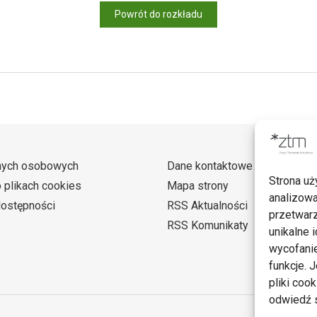
Powrót do rozkładu
nych osobowych
Dane kontaktowe
Strona uż
o plikach cookies
Mapa strony
analizowa
dostępności
RSS Aktualności
przetwarz
RSS Komunikaty
unikalne i
wycofanie
funkcje. 
pliki coo
odwiedź s