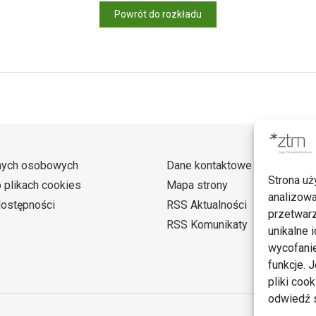
Powrót do rozkładu
nych osobowych
Dane kontaktowe
Strona uż
o plikach cookies
Mapa strony
analizowa
dostępności
RSS Aktualności
przetwarz
RSS Komunikaty
unikalne i
wycofanie
funkcje. 
pliki coo
odwiedź s