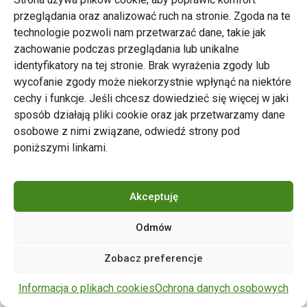
przeglądania oraz analizować ruch na stronie. Zgoda na te
technologie pozwoli nam przetwarzać dane, takie jak
zachowanie podczas przeglądania lub unikalne
Zarząd Transportu Miejskiego w Poznaniu
identyfikatory na tej stronie. Brak wyrażenia zgody lub
Napisz do nas
wycofanie zgody może niekorzystnie wpłynąć na niektóre
tel. 61 646 33 44
cechy i funkcje. Jeśli chcesz dowiedzieć się więcej w jaki
ul. Matejki 59, 60-770 Poznań
sposób działają pliki cookie oraz jak przetwarzamy dane
osobowe z nimi związane, odwiedź strony pod
poniższymi linkami.
Akceptuję
Odmów
Copyright © 2024 ZTM Poznań. Wszelkie prawa
Zobacz preferencje
zastrzeżone.
wdrożenie strony
POZitive.pl
Informacja o plikach cookies
Ochrona danych osobowych