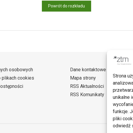
Powrót do rozkładu
nych osobowych
Dane kontaktowe
Strona uż
o plikach cookies
Mapa strony
analizowa
dostępności
RSS Aktualności
przetwarz
RSS Komunikaty
unikalne i
wycofanie
funkcje. 
pliki coo
odwiedź s