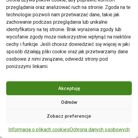
przeglądania oraz analizować ruch na stronie. Zgoda na te
technologie pozwoli nam przetwarzać dane, takie jak
zachowanie podczas przeglądania lub unikalne
Zarząd Transportu Miejskiego w Poznaniu
identyfikatory na tej stronie. Brak wyrażenia zgody lub
Napisz do nas
wycofanie zgody może niekorzystnie wpłynąć na niektóre
tel. 61 646 33 44
cechy i funkcje. Jeśli chcesz dowiedzieć się więcej w jaki
ul. Matejki 59, 60-770 Poznań
sposób działają pliki cookie oraz jak przetwarzamy dane
osobowe z nimi związane, odwiedź strony pod
poniższymi linkami.
Akceptuję
Odmów
Copyright © 2024 ZTM Poznań. Wszelkie prawa
Zobacz preferencje
zastrzeżone.
wdrożenie strony
POZitive.pl
Informacja o plikach cookies
Ochrona danych osobowych