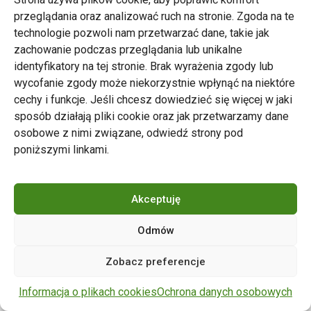
przeglądania oraz analizować ruch na stronie. Zgoda na te
technologie pozwoli nam przetwarzać dane, takie jak
zachowanie podczas przeglądania lub unikalne
Zarząd Transportu Miejskiego w Poznaniu
identyfikatory na tej stronie. Brak wyrażenia zgody lub
Napisz do nas
wycofanie zgody może niekorzystnie wpłynąć na niektóre
tel. 61 646 33 44
cechy i funkcje. Jeśli chcesz dowiedzieć się więcej w jaki
ul. Matejki 59, 60-770 Poznań
sposób działają pliki cookie oraz jak przetwarzamy dane
osobowe z nimi związane, odwiedź strony pod
poniższymi linkami.
Akceptuję
Odmów
Copyright © 2024 ZTM Poznań. Wszelkie prawa
Zobacz preferencje
zastrzeżone.
wdrożenie strony
POZitive.pl
Informacja o plikach cookies
Ochrona danych osobowych