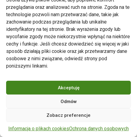
przeglądania oraz analizować ruch na stronie. Zgoda na te
technologie pozwoli nam przetwarzać dane, takie jak
zachowanie podczas przeglądania lub unikalne
Zarząd Transportu Miejskiego w Poznaniu
identyfikatory na tej stronie. Brak wyrażenia zgody lub
Napisz do nas
wycofanie zgody może niekorzystnie wpłynąć na niektóre
tel. 61 646 33 44
cechy i funkcje. Jeśli chcesz dowiedzieć się więcej w jaki
ul. Matejki 59, 60-770 Poznań
sposób działają pliki cookie oraz jak przetwarzamy dane
osobowe z nimi związane, odwiedź strony pod
poniższymi linkami.
Akceptuję
Odmów
Copyright © 2024 ZTM Poznań. Wszelkie prawa
Zobacz preferencje
zastrzeżone.
wdrożenie strony
POZitive.pl
Informacja o plikach cookies
Ochrona danych osobowych