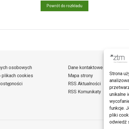
Powrót do rozkładu
nych osobowych
Dane kontaktowe
Strona uż
o plikach cookies
Mapa strony
analizowa
dostępności
RSS Aktualności
przetwarz
RSS Komunikaty
unikalne i
wycofanie
funkcje. 
pliki coo
odwiedź s