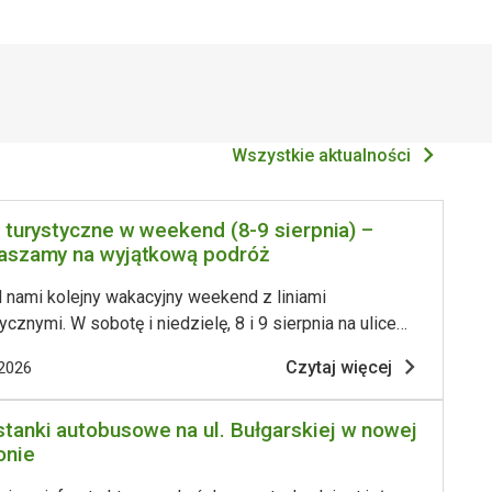
Wszystkie aktualności
e turystyczne w weekend (8-9 sierpnia) –
aszamy na wyjątkową podróż
 nami kolejny wakacyjny weekend z liniami
ycznymi. W sobotę i niedzielę, 8 i 9 sierpnia na ulice
nia wyjadą historyczne tramwaje i autobusy. Wśród
Czytaj więcej
.2026
znajdą się m.in. popularne Ikarusy, Jelcze, Neoplan, a w
elę także charakterystyczny Jelcz „ogórek”. W sobotę
stanki autobusowe na ul. Bułgarskiej w nowej
erpnia) tramwajową linię turystyczną nr 20 obsługiwać
onie
e warszawski skład wagonów 13N+13N o numerach