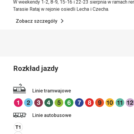
W weekendy 1-2, 8-9, 15-16 i 22-23 sierpnia w ramach 
Tarasie Rataj w rejonie osiedli Lecha i Czecha.
Zobacz szczegóły
Zobacz szczegóły
Zobacz szczegóły
Zobacz szczegóły
Rozkład jazdy
Linie tramwajowe
Linie autobusowe