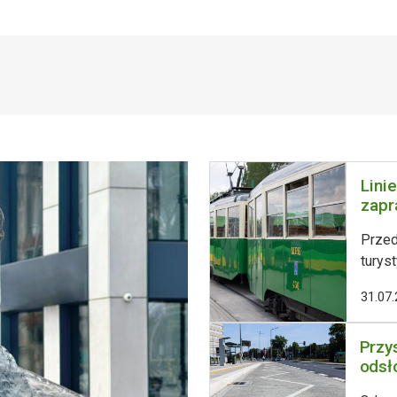
Lini
zapr
Przed
turyst
Pozna
31.07
nich 
niedzi
Przy
(8 si
odsł
będzi
407