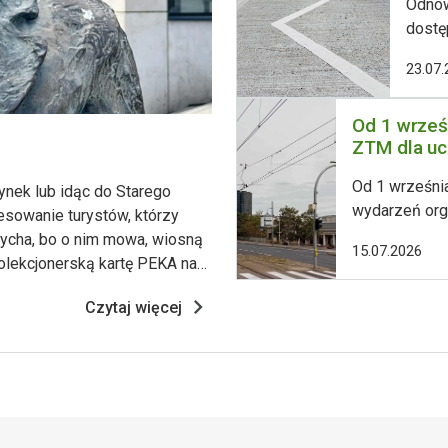
Odnow
dostę
Prace
23.07.
kierun
Stadi
Od 1 wrześ
nawie
ZTM dla uc
i uło
Biletem bę
zosta
Od 1 września
ynek lub idąc do Starego
wydarzeń org
esowanie turystów, którzy
przejazdów k
rycha, bo o nim mowa, wiosną
15.07.2026
imprezę targ
 kolekcjonerską kartę PEKA na
kolejna odsło
a. Stojący przy ul.
Poznaniu i Gr
Czytaj więcej
do wyboru tra