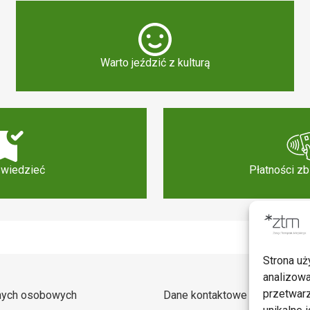
Warto jeździć z kulturą
 wiedzieć
Płatności z
Strona uż
analizowa
przetwarz
nych osobowych
Dane kontaktowe