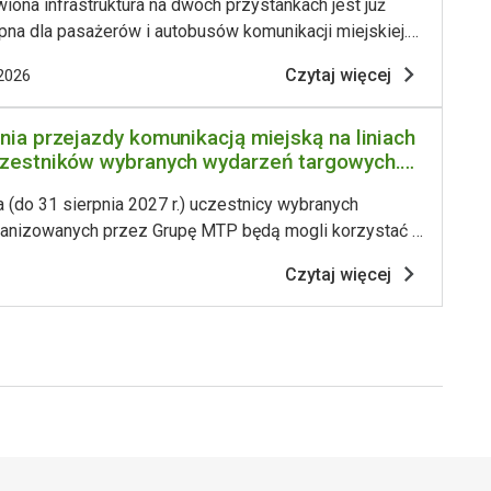
iona infrastruktura na dwóch przystankach jest już
pna dla pasażerów i autobusów komunikacji miejskiej.
 wykonano na przystankach Marszałkowska (w
Czytaj więcej
2026
ku ul. Marcelińskiej) oraz Rycerska (w kierunku Enea
onu). W obu lokalizacjach rozebrana zniszczoną
nia przejazdy komunikacją miejską na liniach
rzchnię zatok autobusowych z kostki betonowej
zestników wybranych wydarzeń targowych.
żyliśmy nową nawierzchnię z betonu. Wymienione
dzie wejściówka na wydarzenie na MTP
ły również stare
 (do 31 sierpnia 2027 r.) uczestnicy wybranych
anizowanych przez Grupę MTP będą mogli korzystać z
omunikacją miejską w Poznaniu w ramach biletu na
Czytaj więcej
ową (bez konieczności kupowania biletu ZTM). To
na wspólnej akcji Zarządu Transportu Miejskiego w
upy MTP, której celem jest zachęcanie gości targowych
nsportu publi