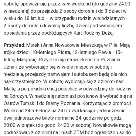
sobotę, upoważniają przez cały weekend (do godziny 24:00
w niedzielę) do przejazdu 2 osoby dorosłe i do 3 dzieci w
wieku do 18 lat, lub – w przypadku rodzin wielodzietnych –
2 osoby dorosłe i dowolną liczbę dzieci pod warunkiem
posiadania przez podróżujących Kart Rodziny Dużej.
Przykład
: Marek i Anna Nowakowie Mieszkają w Pile. Mają
trójkę dzieci: 10-letniego Piotra, 12-letniego Pawła i 15-
letnią Małgosię. Przyjeżdżają na weekend do Poznania.
Uznali, że wybierając się w wiele miejsc w sobotę i
niedzielę, przejazdy tramwajem i autobusem będą dla nich
najkorzystniejsze. W sobotę wybierają się z dziećmi nad
Maltę, a po południu chcą pojechać w odwiedziny do rodziny
na Górczyn. W niedzielę natomiast postanowili wybrać się na
Ostrów Tumski i do Bramy Poznania. Korzystając z promocji
Weekend 24 h + Rodzina 24 h, czyli kasując jednocześnie
dwa jednorazowe bilety normalne 24-godzinne po godz.
20:00 w piątek (do godz. 24:00 w sobotę) Nowakowie mogą
podróżować z dziećmi na liniach ZTM bez ograniczeń aż do