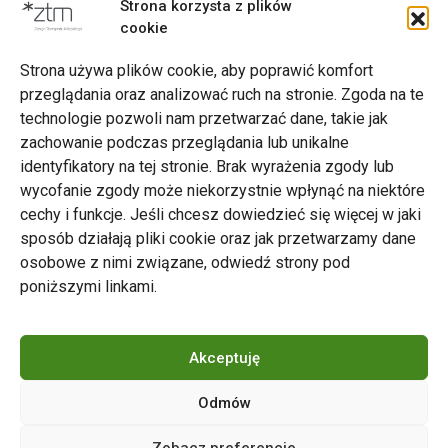
Oferta dla grup ze szkół podstawowych
Strona korzysta z plików
cookie
Strona używa plików cookie, aby poprawić komfort
przeglądania oraz analizować ruch na stronie. Zgoda na te
technologie pozwoli nam przetwarzać dane, takie jak
zachowanie podczas przeglądania lub unikalne
Zarząd Transportu Miejskiego w Poznaniu
identyfikatory na tej stronie. Brak wyrażenia zgody lub
Napisz do nas
wycofanie zgody może niekorzystnie wpłynąć na niektóre
tel. 61 646 33 44
cechy i funkcje. Jeśli chcesz dowiedzieć się więcej w jaki
ul. Matejki 59, 60-770 Poznań
sposób działają pliki cookie oraz jak przetwarzamy dane
osobowe z nimi związane, odwiedź strony pod
poniższymi linkami.
Akceptuję
Odmów
Copyright © 2024 ZTM Poznań. Wszelkie prawa
Zobacz preferencje