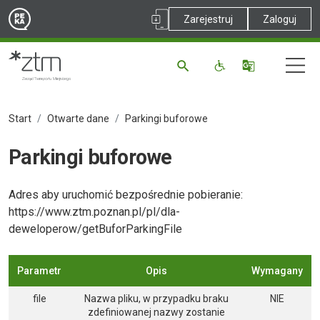
Zarejestruj
Zaloguj
Start
Otwarte dane
Parkingi buforowe
Parkingi buforowe
Adres aby uruchomić bezpośrednie pobieranie:
https://www.ztm.poznan.pl/pl/dla-
deweloperow/getBuforParkingFile
Parametr
Opis
Wymagany
file
Nazwa pliku, w przypadku braku
NIE
zdefiniowanej nazwy zostanie