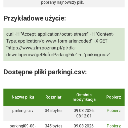
pobrany najnowszy plik.
Przykładowe użycie:
curl -H "Accept: application/octet-stream" -H "Content-
Type: application/x-www-form-urlencoded" -X GET
"https://www.ztm.poznan.pl/pl/dla-
deweloperow/getBuforParkingFile" -o "parkingi.csv"
Dostępne pliki parkingi.csv:
Ostatnia
Nazwa pliku
Rozmiar
Pobierz
modyfikacja
parkingi.csv
345 bytes
09.08.2026,
Pobierz
08:12:01
parkingi09-08-
345 bytes
09.08.2026,
Pobierz