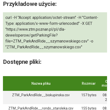
Przykładowe użycie:
curl -H "Accept: application/octet-stream" -H "Content-
Type: application/x-www-form-urlencoded" -X GET
"https://www.ztm.poznan.pl/pl/dla-
deweloperow/getParkingFile?
file=ZTM_ParkAndRide__szymanowskiego.csv" -o
"ZTM_ParkAndRide__szymanowskiego.csv"
Dostępne pliki:
Ost
Nazwa pliku
Rozmiar
mody
ZTM_ParkAndRide__biskupinska.csv
157 bytes
08.0
22:
ZTM_ParkAndRide__rondo_staroleka.csv
155 bytes
08.0