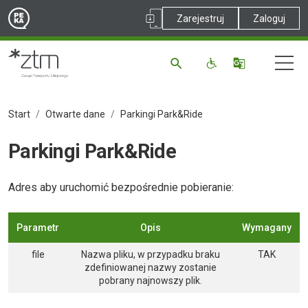
Zarejestruj
Zaloguj
Start
Otwarte dane
Parkingi Park&Ride
Parkingi Park&Ride
Adres aby uruchomić bezpośrednie pobieranie:
Parametr
Opis
Wymagany
file
Nazwa pliku, w przypadku braku
TAK
zdefiniowanej nazwy zostanie
pobrany najnowszy plik.