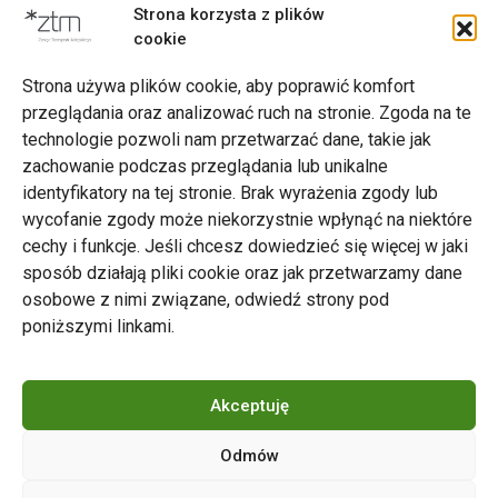
Punkty sprzedaży biletów
Strona korzysta z plików
cookie
Strona używa plików cookie, aby poprawić komfort
przeglądania oraz analizować ruch na stronie. Zgoda na te
technologie pozwoli nam przetwarzać dane, takie jak
zachowanie podczas przeglądania lub unikalne
Zarząd Transportu Miejskiego w Poznaniu
identyfikatory na tej stronie. Brak wyrażenia zgody lub
Napisz do nas
wycofanie zgody może niekorzystnie wpłynąć na niektóre
tel. 61 646 33 44
cechy i funkcje. Jeśli chcesz dowiedzieć się więcej w jaki
ul. Matejki 59, 60-770 Poznań
sposób działają pliki cookie oraz jak przetwarzamy dane
osobowe z nimi związane, odwiedź strony pod
poniższymi linkami.
Akceptuję
Odmów
Copyright © 2024 ZTM Poznań. Wszelkie prawa