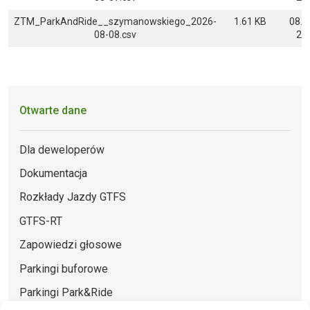
ZTM_ParkAndRide__szymanowskiego_2026-
1.61 KB
08.0
08-08.csv
22:
Otwarte dane
Dla deweloperów
Dokumentacja
Rozkłady Jazdy GTFS
GTFS-RT
Zapowiedzi głosowe
Parkingi buforowe
Parkingi Park&Ride