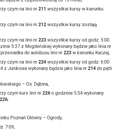
zy czym na linii nr
211
wszystkie kursy w kierunku
zy czym na linii nr
212
wszystkie kursy zostają
zy czym na linii nr
223
wszystkie kursy od godz. 5:00
inie 5:37 z Mogileńskiej wykonany będzie jako linia nr
rzesiadka do autobusu linii nr
223
w kierunku Kaczej,
zy czym na linii nr
224
wszystkie kursy od godz. 6:00
4 z Junikowa wykonany będzie jako linia nr
214
do pętli
obieskiego – Os. Dębina,
zy czym kurs linii nr
226
o godzinie 5:54 wykonany
226
,
dcinku Poznań Główny – Ogrody
,
z. 7:09,