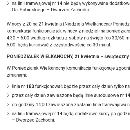
na linii tramwajowej nr
14
nie będą wykonywane dodatkowe 
Os. Sobieskiego – Dworzec Zachodni.
W nocy z 20 na 21 kwietnia (Niedziela Wielkanocna/Poniedz
komunikacja funkcjonuje jak w nocy z niedzieli na poniedział
4:30 – 6:00 według rozkładu z soboty na święto (co 30/60 min
6:00 będą kursować z częstotliwością co 30 minut.
PONIEDZIAŁEK WIELKANOCNY, 21 kwietnia – świąteczny 
W Poniedziałek Wielkanocny komunikacja funkcjonuje zgodn
zmianami:
linia nr
180
funkcjonować będzie przez cały dzień tylko n
przez cały dzień zawieszone będą linie autobusowe nr
1
do godziny 14:00 zawieszona zostanie linia tramwajowa 
na linii tramwajowej nr
14
będą dodatkowe kursy po godzin
– Dworzec Zachodni.