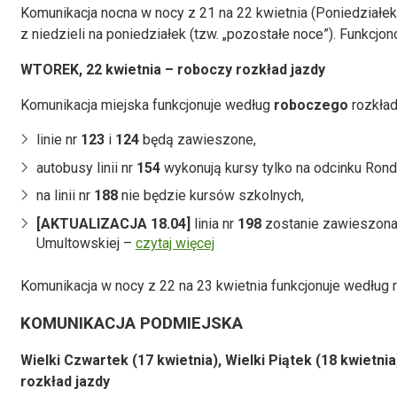
Komunikacja nocna w nocy z 21 na 22 kwietnia (Poniedziałek
z niedzieli na poniedziałek (tzw. „pozostałe noce”). Funkcj
WTOREK, 22 kwietnia – roboczy rozkład jazdy
Komunikacja miejska funkcjonuje według
roboczego
rozkład
linie nr
123
i
124
będą zawieszone,
autobusy linii nr
154
wykonują kursy tylko na odcinku Rond
na linii nr
188
nie będzie kursów szkolnych,
[AKTUALIZACJA 18.04]
linia nr
198
zostanie zawieszona 
Umultowskiej –
czytaj więcej
Komunikacja w nocy z 22 na 23 kwietnia funkcjonuje według r
KOMUNIKACJA PODMIEJSKA
Wielki Czwartek (17 kwietnia), Wielki Piątek (18 kwietni
rozkład jazdy