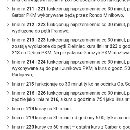
linie nr
211
i
221
funkcjonują naprzemiennie co 30 minut, pr
Garbar PKM wykonywane będą przez Rondo Minikowo,
linie nr
212
i
222
funkcjonują naprzemiennie co 30 minut, pr
wydłużone do pętli Franowo,
linie nr
213
i
223
funkcjonują naprzemiennie co 30 minut, pr
zostają wydłużone do pętli Zieliniec, kurs linii nr
223
o godz
213
do Dębca PKM. Na przystanku Górczyn PKM możliwa p
linie nr
214
i
224
funkcjonują naprzemiennie co 30 minut, pr
wykonywane są do pętli Junikowo PKM, a kurs o godz. 5:3
Radojewo,
linia nr
215
funkcjonuje co 30 minut tylko na odcinku Os. S
linie nr
216
i
226
funkcjonują naprzemiennie co 30 minut, pr
będzie jako linia nr
216
, a kurs o godzinie 7:54 jako linia nr
linia nr
218
kursy co 30 minut,
linia nr
219
kursy co 30 minut od godziny 6:00, tylko na o
linia nr
220
kursy co 60 minut – ostatni kurs z Garbar o god