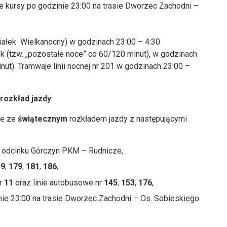
kursy po godzinie 23:00 na trasie Dworzec Zachodni –
iałek Wielkanocny) w godzinach 23:00 – 4:30
ek (tzw. „pozostałe noce” co 60/120 minut), w godzinach
ut). Tramwaje linii nocnej nr 201 w godzinach 23:00 –
rozkład jazdy
ie ze
świątecznym
rozkładem jazdy z następującymi
a odcinku Górczyn PKM – Rudnicze,
49
,
179
,
181
,
186
,
nr
11
oraz linie autobusowe nr
145
,
153
,
176
,
ie 23:00 na trasie Dworzec Zachodni – Os. Sobieskiego