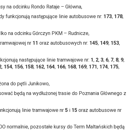
rsy na odcinku Rondo Rataje – Główna,
 funkcjonują następujące linie autobusowe nr:
173
,
178
,
ylko na odcinku Górczyn PKM – Rudnicze,
 tramwajowej nr
11
oraz autobusowych nr:
145
,
149
,
153
,
kcjonują następujące linie tramwajowe nr:
1
,
2
,
3
,
6
,
7
,
8
,
9
,
2
,
154
,
156
,
158
,
162
,
164
,
166
,
168
,
169
,
171
,
174
,
175
,
ona do pętli Junikowo,
rsować będą na wydłużonej trasie do Poznania Głównego z
nkcjonują linie tramwajowe nr
5
i
15
oraz autobusowe nr
 normalnie, pozostałe kursy do Term Maltańskich będą