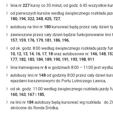
linia nr
227
kursy co 30 minut, od godz. 6:45 wszystkie ku
od pierwszych kursów według świątecznego rozkładu jazdy
180
,
194
,
322
,
348
,
425
,
727
,
autobusy na linii nr
180
kursować będą przez cały dzień t
zawieszone przez cały dzień będzie funkcjonowanie linii
157
,
159
,
176
,
179
,
181
,
186
,
196
,
od ok. godz. 8:00 według świątecznego rozkładu jazdy fun
10
,
12
,
13
,
14
,
16
,
17
,
18
oraz autobusowe nr:
146
,
148
,
15
177
,
182
,
183
,
184
,
189
,
190
,
191
,
193
,
198
,
911
.
linia tramwajowa nr
6
w godzinach 8:00 – 11:00 jest wydłuż
autobusy linii nr
148
od godziny 8:00 przez cały dzień ku
wjazdami kieszeniowymi do Portu Lotniczego Ławica,
od ok. godz. 11:00 według świątecznego rozkładu jazdy fu
160
,
163
,
167
i
185
,
na linii nr
184
autobusy będą kursować wg rozkładu do ZOO
skrócone do Ronda Śródka,