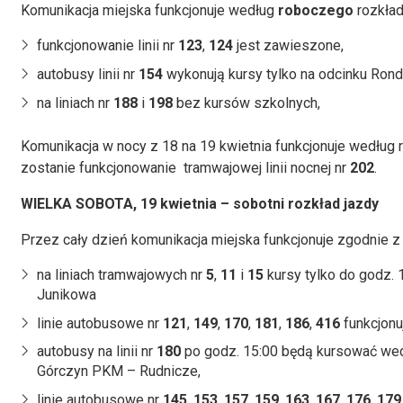
Komunikacja miejska funkcjonuje według
roboczego
rozkład
funkcjonowanie linii nr
123
,
124
jest zawieszone,
autobusy linii nr
154
wykonują kursy tylko na odcinku Rond
na liniach nr
188
i
198
bez kursów szkolnych,
Komunikacja w nocy z 18 na 19 kwietnia funkcjonuje według 
zostanie funkcjonowanie tramwajowej linii nocnej nr
202
.
WIELKA SOBOTA, 19 kwietnia – sobotni rozkład jazdy
Przez cały dzień komunikacja miejska funkcjonuje zgodnie 
na liniach tramwajowych nr
5
,
11
i
15
kursy tylko do godz. 1
Junikowa
linie autobusowe nr
121
,
149
,
170
,
181
,
186
,
416
funkcjonuj
autobusy na linii nr
180
po godz. 15:00 będą kursować wed
Górczyn PKM – Rudnicze,
linie autobusowe nr
145
,
153
,
157
,
159
,
163
,
167
,
176
,
179