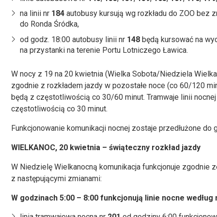
na linii nr
184
autobusy kursują wg rozkładu do ZOO bez z
do Ronda Śródka,
od godz. 18:00 autobusy linii nr
148
będą kursować na wyd
na przystanki na terenie Portu Lotniczego Ławica.
W nocy z 19 na 20 kwietnia (Wielka Sobota/Niedziela Wielka
zgodnie z rozkładem jazdy w pozostałe noce (co 60/120 minu
będą z częstotliwością co 30/60 minut. Tramwaje linii nocne
częstotliwością co 30 minut.
Funkcjonowanie komunikacji nocnej zostaje przedłużone do g
WIELKANOC, 20 kwietnia – świąteczny rozkład jazdy
W Niedzielę Wielkanocną komunikacja funkcjonuje zgodnie 
z następującymi zmianami:
W godzinach 5:00 – 8:00 funkcjonują linie nocne wedłu
linia tramwajowa nocna nr
201
od godziny 6:00 funkcjonowa