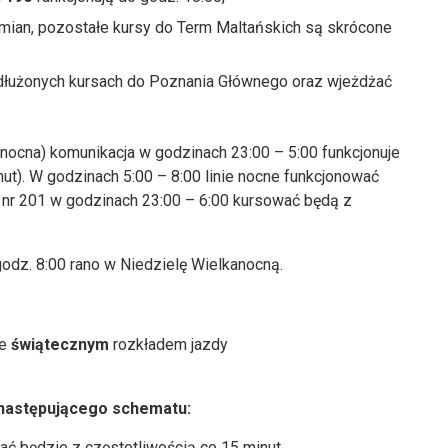
mian, pozostałe kursy do Term Maltańskich są skrócone
łużonych kursach do Poznania Głównego oraz wjeżdżać
nocna) komunikacja w godzinach 23:00 – 5:00 funkcjonuje
t). W godzinach 5:00 – 8:00 linie nocne funkcjonować
j nr 201 w godzinach 23:00 – 6:00 kursować będą z
odz. 8:00 rano w Niedzielę Wielkanocną.
ze
świątecznym
rozkładem jazdy
g następującego schematu:
ć będzie z częstotliwością co 15 minut,