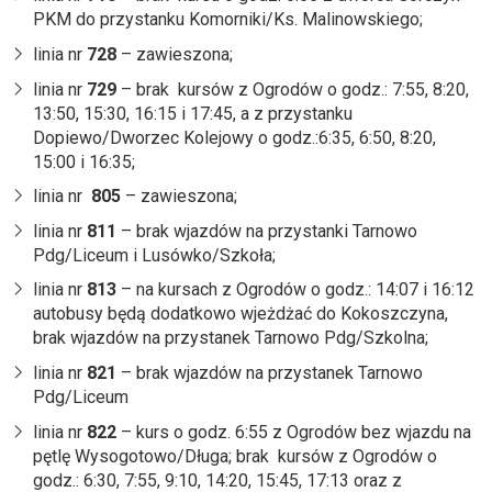
PKM do przystanku Komorniki/Ks. Malinowskiego;
linia nr
728
– zawieszona;
linia nr
729
– brak kursów z Ogrodów o godz.: 7:55, 8:20,
13:50, 15:30, 16:15 i 17:45, a z przystanku
Dopiewo/Dworzec Kolejowy o godz.:6:35, 6:50, 8:20,
15:00 i 16:35;
linia nr
805
– zawieszona;
linia nr
811
– brak wjazdów na przystanki Tarnowo
Pdg/Liceum i Lusówko/Szkoła;
linia nr
813
– na kursach z Ogrodów o godz.: 14:07 i 16:12
autobusy będą dodatkowo wjeżdżać do Kokoszczyna,
brak wjazdów na przystanek Tarnowo Pdg/Szkolna;
linia nr
821
– brak wjazdów na przystanek Tarnowo
Pdg/Liceum
linia nr
822
– kurs o godz. 6:55 z Ogrodów bez wjazdu na
pętlę Wysogotowo/Długa; brak kursów z Ogrodów o
godz.: 6:30, 7:55, 9:10, 14:20, 15:45, 17:13 oraz z