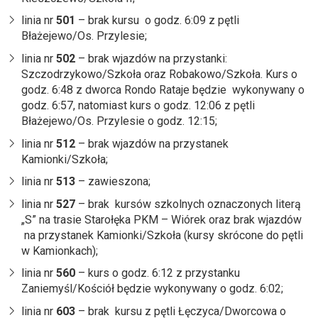
linia nr
501
– brak kursu o godz. 6:09 z pętli
Błażejewo/Os. Przylesie;
linia nr
502
– brak wjazdów na przystanki:
Szczodrzykowo/Szkoła oraz Robakowo/Szkoła. Kurs o
godz. 6:48 z dworca Rondo Rataje będzie wykonywany o
godz. 6:57, natomiast kurs o godz. 12:06 z pętli
Błażejewo/Os. Przylesie o godz. 12:15;
linia nr
512
– brak wjazdów na przystanek
Kamionki/Szkoła;
linia nr
513
– zawieszona;
linia nr
527
– brak kursów szkolnych oznaczonych literą
„S” na trasie Starołęka PKM – Wiórek oraz brak wjazdów
na przystanek Kamionki/Szkoła (kursy skrócone do pętli
w Kamionkach);
linia nr
560
– kurs o godz. 6:12 z przystanku
Zaniemyśl/Kościół będzie wykonywany o godz. 6:02;
linia nr
603
– brak kursu z pętli Łęczyca/Dworcowa o