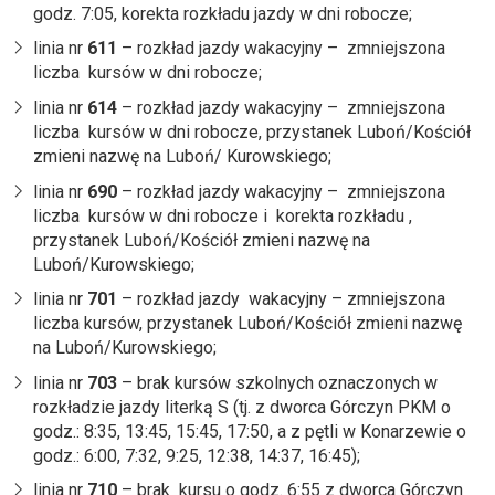
godz. 7:05, korekta rozkładu jazdy w dni robocze;
linia nr
611
– rozkład jazdy wakacyjny – zmniejszona
liczba kursów w dni robocze;
linia nr
614
– rozkład jazdy wakacyjny – zmniejszona
liczba kursów w dni robocze, przystanek Luboń/Kościół
zmieni nazwę na Luboń/ Kurowskiego;
linia nr
690
– rozkład jazdy wakacyjny – zmniejszona
liczba kursów w dni robocze i korekta rozkładu ,
przystanek Luboń/Kościół zmieni nazwę na
Luboń/Kurowskiego;
linia nr
701
– rozkład jazdy wakacyjny – zmniejszona
liczba kursów, przystanek Luboń/Kościół zmieni nazwę
na Luboń/Kurowskiego;
linia nr
703
– brak kursów szkolnych oznaczonych w
rozkładzie jazdy literką S (tj. z dworca Górczyn PKM o
godz.: 8:35, 13:45, 15:45, 17:50, a z pętli w Konarzewie o
godz.: 6:00, 7:32, 9:25, 12:38, 14:37, 16:45);
linia nr
710
– brak kursu o godz. 6:55 z dworca Górczyn