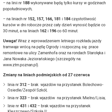
– na linii nr
188
wykonywane będą tylko kursy w godzinach
popołudniowych;
– na liniach nr
152, 157, 166, 181
i
184
częstotliwość
kursów w dni robocze przez cały dzień wynosić będzie co
30 minut, a na liniach
162
i
196
co 60 minut.
Uwaga!
Wraz z wprowadzeniem letniego rozkładu jazdy
tramwaje wrócą na pętlę Ogrody i rozpoczną się prace
remontowe na ulicy Zamenhofa oraz na rondach Starołęka i
Jana Nowaka Jeziorańskiego (szczegóły na:
www.ztm.poznan.pl).
Zmiany na liniach podmiejskich od 27 czerwca
linia nr
312
– brak wjazdów na przystanek Bolechowo-
Osiedle/Zespół Szkół;
linia nr
323
– brak wjazdów na przystanek Mielno/Lisia;
linie nr
431
i
432
– brak wjazdów na przystanek
Kleszczewo/Szkoła II;