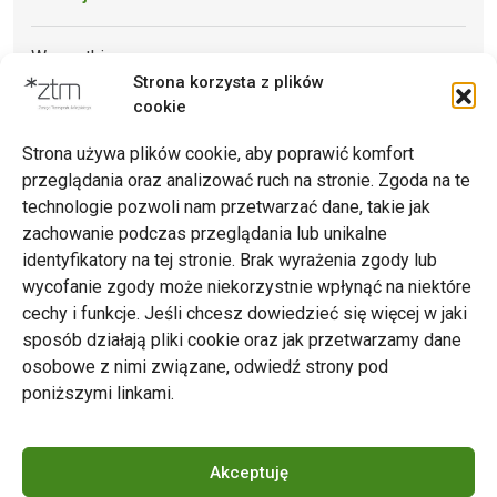
Wszystkie
Strona korzysta z plików
Archiwum
cookie
Strona używa plików cookie, aby poprawić komfort
przeglądania oraz analizować ruch na stronie. Zgoda na te
technologie pozwoli nam przetwarzać dane, takie jak
zachowanie podczas przeglądania lub unikalne
Zarząd Transportu Miejskiego w Poznaniu
identyfikatory na tej stronie. Brak wyrażenia zgody lub
Napisz do nas
wycofanie zgody może niekorzystnie wpłynąć na niektóre
tel. 61 646 33 44
cechy i funkcje. Jeśli chcesz dowiedzieć się więcej w jaki
ul. Matejki 59, 60-770 Poznań
sposób działają pliki cookie oraz jak przetwarzamy dane
osobowe z nimi związane, odwiedź strony pod
poniższymi linkami.
Akceptuję