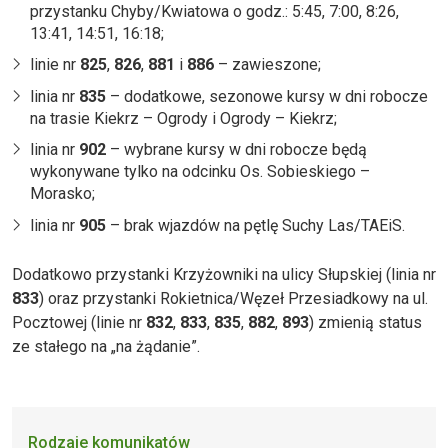
przystanku Chyby/Kwiatowa o godz.: 5:45, 7:00, 8:26,
13:41, 14:51, 16:18;
linie nr
825
,
826
,
881
i
886
– zawieszone;
linia nr
835
– dodatkowe, sezonowe kursy w dni robocze
na trasie Kiekrz – Ogrody i Ogrody – Kiekrz;
linia nr
902
– wybrane kursy w dni robocze będą
wykonywane tylko na odcinku Os. Sobieskiego –
Morasko;
linia nr
905
– brak wjazdów na pętlę Suchy Las/TAEiS.
Dodatkowo przystanki Krzyżowniki na ulicy Słupskiej (linia nr
833
) oraz przystanki Rokietnica/Węzeł Przesiadkowy na ul.
Pocztowej (linie nr
832
,
833
,
835
,
882
,
893
) zmienią status
ze stałego na „na żądanie”.
Rodzaje komunikatów