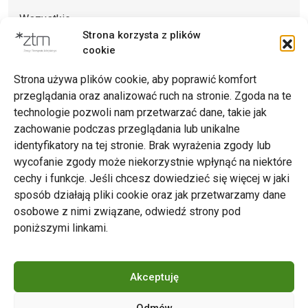
Wszystkie
Strona korzysta z plików
Archiwum
cookie
Strona używa plików cookie, aby poprawić komfort
przeglądania oraz analizować ruch na stronie. Zgoda na te
technologie pozwoli nam przetwarzać dane, takie jak
zachowanie podczas przeglądania lub unikalne
Zarząd Transportu Miejskiego w Poznaniu
identyfikatory na tej stronie. Brak wyrażenia zgody lub
Napisz do nas
wycofanie zgody może niekorzystnie wpłynąć na niektóre
tel. 61 646 33 44
cechy i funkcje. Jeśli chcesz dowiedzieć się więcej w jaki
ul. Matejki 59, 60-770 Poznań
sposób działają pliki cookie oraz jak przetwarzamy dane
osobowe z nimi związane, odwiedź strony pod
poniższymi linkami.
Akceptuję
Odmów