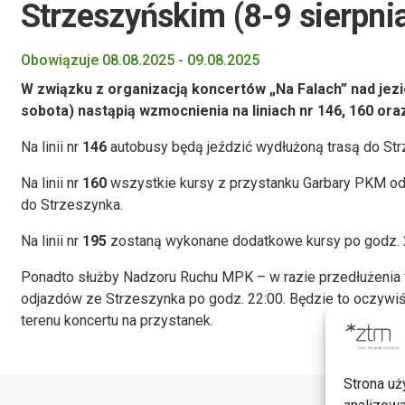
Strzeszyńskim (8-9 sierpni
Obowiązuje 08.08.2025 - 09.08.2025
W związku z organizacją koncertów „Na Falach” nad jezi
sobota) nastąpią wzmocnienia na liniach nr 146, 160 ora
Na linii nr
146
autobusy będą jeździć wydłużoną trasą do St
Na linii nr
160
wszystkie kursy z przystanku Garbary PKM o
do Strzeszynka.
Na linii nr
195
zostaną wykonane dodatkowe kursy po godz. 
Ponadto służby Nadzoru Ruchu MPK – w razie przedłużenia t
odjazdów ze Strzeszynka po godz. 22:00. Będzie to oczywiś
terenu koncertu na przystanek.
Strona uż