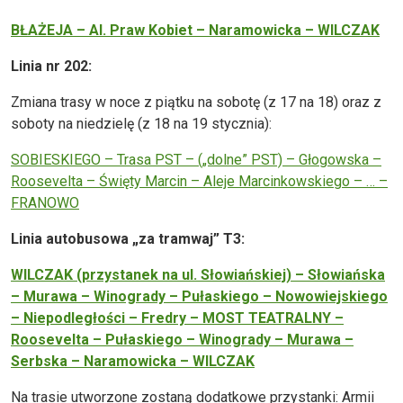
BŁAŻEJA – Al. Praw Kobiet – Naramowicka – WILCZAK
Linia nr 202:
Zmiana trasy w noce z piątku na sobotę (z 17 na 18) oraz z
soboty na niedzielę (z 18 na 19 stycznia):
SOBIESKIEGO – Trasa PST – („dolne” PST) – Głogowska –
Roosevelta – Święty Marcin – Aleje Marcinkowskiego – … –
FRANOWO
Linia autobusowa „za tramwaj” T3:
WILCZAK (przystanek na ul. Słowiańskiej) – Słowiańska
– Murawa – Winogrady – Pułaskiego – Nowowiejskiego
– Niepodległości – Fredry – MOST TEATRALNY –
Roosevelta – Pułaskiego – Winogrady – Murawa –
Serbska – Naramowicka – WILCZAK
Na trasie utworzone zostaną dodatkowe przystanki: Armii