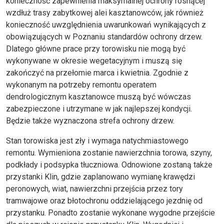
konieczność zapewnienia maksymalnej ochrony rosnącej
wzdłuż trasy zabytkowej alei kasztanowców, jak również
konieczność uwzględnienia uwarunkowań wynikających z
obowiązujących w Poznaniu standardów ochrony drzew.
Dlatego główne prace przy torowisku nie mogą być
wykonywane w okresie wegetacyjnym i muszą się
zakończyć na przełomie marca i kwietnia. Zgodnie z
wykonanym na potrzeby remontu operatem
dendrologicznym kasztanowce muszą być wówczas
zabezpieczone i utrzymane w jak najlepszej kondycji.
Będzie także wyznaczona strefa ochrony drzew.
Stan torowiska jest zły i wymaga natychmiastowego
remontu. Wymieniona zostanie nawierzchnia torowa, szyny,
podkłady i podsypka tłuczniowa. Odnowione zostaną także
przystanki Klin, gdzie zaplanowano wymianę krawędzi
peronowych, wiat, nawierzchni przejścia przez tory
tramwajowe oraz błotochronu oddzielającego jezdnię od
przystanku. Ponadto zostanie wykonane wygodne przejście