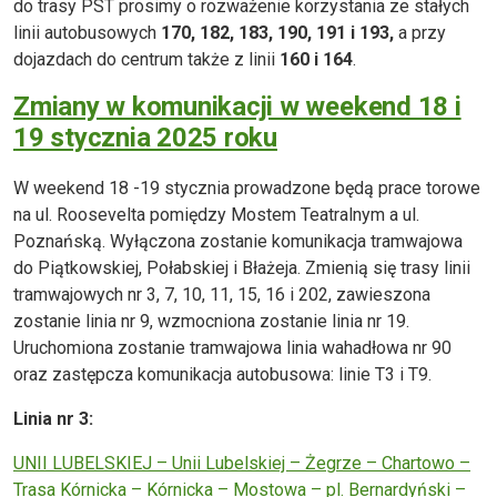
do trasy PST prosimy o rozważenie korzystania ze stałych
linii autobusowych
170, 182, 183, 190, 191 i 193,
a przy
dojazdach do centrum także z linii
160 i 164
.
Zmiany w komunikacji w weekend 18 i
19 stycznia 2025 roku
W weekend 18 -19 stycznia prowadzone będą prace torowe
na ul. Roosevelta pomiędzy Mostem Teatralnym a ul.
Poznańską. Wyłączona zostanie komunikacja tramwajowa
do Piątkowskiej, Połabskiej i Błażeja. Zmienią się trasy linii
tramwajowych nr 3, 7, 10, 11, 15, 16 i 202, zawieszona
zostanie linia nr 9, wzmocniona zostanie linia nr 19.
Uruchomiona zostanie tramwajowa linia wahadłowa nr 90
oraz zastępcza komunikacja autobusowa: linie T3 i T9.
Linia nr 3:
UNII LUBELSKIEJ – Unii Lubelskiej – Żegrze – Chartowo –
Trasa Kórnicka – Kórnicka – Mostowa – pl. Bernardyński –