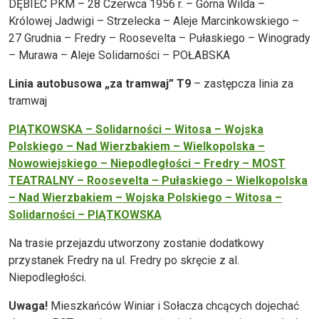
DĘBIEC PKM – 28 Czerwca 1956 r. – Górna Wilda –
Królowej Jadwigi – Strzelecka – Aleje Marcinkowskiego –
27 Grudnia – Fredry – Roosevelta – Pułaskiego – Winogrady
– Murawa – Aleje Solidarności – POŁABSKA
Linia autobusowa „za tramwaj” T9
– zastępcza linia za
tramwaj
PIĄTKOWSKA – Solidarności – Witosa – Wojska
Polskiego – Nad Wierzbakiem – Wielkopolska –
Nowowiejskiego – Niepodległości – Fredry – MOST
TEATRALNY – Roosevelta – Pułaskiego – Wielkopolska
– Nad Wierzbakiem – Wojska Polskiego – Witosa –
Solidarności – PIĄTKOWSKA
Na trasie przejazdu utworzony zostanie dodatkowy
przystanek Fredry na ul. Fredry po skręcie z al.
Niepodległości.
Uwaga!
Mieszkańców Winiar i Sołacza chcących dojechać