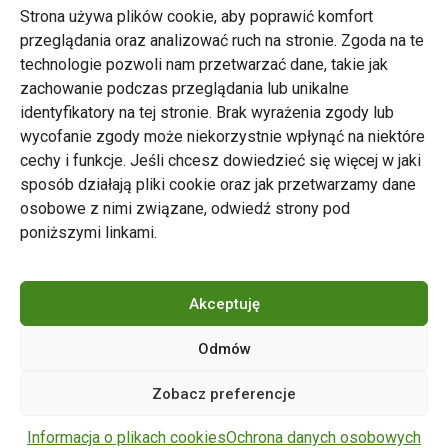
Strona używa plików cookie, aby poprawić komfort
przeglądania oraz analizować ruch na stronie. Zgoda na te
technologie pozwoli nam przetwarzać dane, takie jak
zachowanie podczas przeglądania lub unikalne
Zarząd Transportu Miejskiego w Poznaniu
identyfikatory na tej stronie. Brak wyrażenia zgody lub
Napisz do nas
wycofanie zgody może niekorzystnie wpłynąć na niektóre
tel. 61 646 33 44
cechy i funkcje. Jeśli chcesz dowiedzieć się więcej w jaki
ul. Matejki 59, 60-770 Poznań
sposób działają pliki cookie oraz jak przetwarzamy dane
osobowe z nimi związane, odwiedź strony pod
poniższymi linkami.
Akceptuję
Odmów
Copyright © 2024 ZTM Poznań. Wszelkie prawa
Zobacz preferencje
zastrzeżone.
wdrożenie strony
POZitive.pl
Informacja o plikach cookies
Ochrona danych osobowych