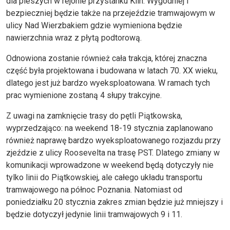
dla pieszych w rejonie przystanku Klin. Wygodniej i
bezpieczniej będzie także na przejeździe tramwajowym w
ulicy Nad Wierzbakiem gdzie wymieniona będzie
nawierzchnia wraz z płytą podtorową.
Odnowiona zostanie również cała trakcja, której znaczna
część była projektowana i budowana w latach 70. XX wieku,
dlatego jest już bardzo wyeksploatowana. W ramach tych
prac wymienione zostaną 4 słupy trakcyjne.
Z uwagi na zamknięcie trasy do pętli Piątkowska,
wyprzedzająco: na weekend 18-19 stycznia zaplanowano
również naprawę bardzo wyeksploatowanego rozjazdu przy
zjeździe z ulicy Roosevelta na trasę PST. Dlatego zmiany w
komunikacji wprowadzone w weekend będą dotyczyły nie
tylko linii do Piątkowskiej, ale całego układu transportu
tramwajowego na północ Poznania. Natomiast od
poniedziałku 20 stycznia zakres zmian będzie już mniejszy i
będzie dotyczył jedynie linii tramwajowych 9 i 11.