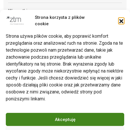
Wszystkie
Strona korzysta z plików
Archiwum
cookie
Strona używa plików cookie, aby poprawić komfort
przeglądania oraz analizować ruch na stronie. Zgoda na te
technologie pozwoli nam przetwarzać dane, takie jak
zachowanie podczas przeglądania lub unikalne
Zarząd Transportu Miejskiego w Poznaniu
identyfikatory na tej stronie. Brak wyrażenia zgody lub
Napisz do nas
wycofanie zgody może niekorzystnie wpłynąć na niektóre
tel. 61 646 33 44
cechy i funkcje. Jeśli chcesz dowiedzieć się więcej w jaki
ul. Matejki 59, 60-770 Poznań
sposób działają pliki cookie oraz jak przetwarzamy dane
osobowe z nimi związane, odwiedź strony pod
poniższymi linkami.
Akceptuję