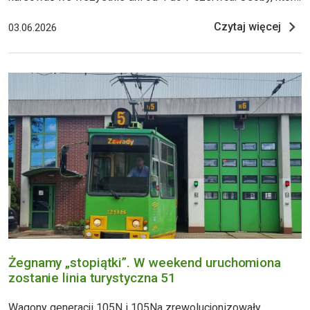
pozostają na długi weekend w Poznaniu nie muszą się
Czytaj więcej
03.06.2026
nudzić! Przez wszystkie dni od 4 do 7 czerwca można
skorzystać z przejazdów liniami turystycznymi. Dodatkowo
Kolejka Parkowa
Żegnamy „stopiątki”. W weekend uruchomiona
zostanie linia turystyczna 51
Wagony generacji 105N i 105Na zrewolucjonizowały