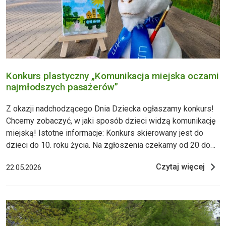
Konkurs plastyczny „Komunikacja miejska oczami
najmłodszych pasażerów”
Z okazji nadchodzącego Dnia Dziecka ogłaszamy konkurs!
Chcemy zobaczyć, w jaki sposób dzieci widzą komunikację
miejską! Istotne informacje: Konkurs skierowany jest do
dzieci do 10. roku życia. Na zgłoszenia czekamy od 20 do
27 maja br. Praca wykonana w dowolnej technice powinna
Czytaj więcej
22.05.2026
odzwierciedlać temat konkursu i być wykonana
samodzielnie przez uczestnika. Opiekun prawny wypełnia
form