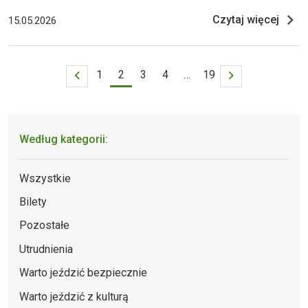
od Nowego Rynku do ul. Św. Marcin. Co ważne dla
Czytaj więcej
15.05.2026
pasażerów - na ulicy Wierzbięcice (pomiędzy ulicami Wujka
a Topolową) 21 maja uruchomione zostaną dodatkowe,
tymczasowe przystank
1
2
3
4
…
19
Według kategorii:
Wszystkie
Bilety
Pozostałe
Utrudnienia
Warto jeździć bezpiecznie
Warto jeździć z kulturą