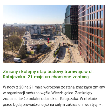
będzie obsługiwana
Zmiany i kolejny etap budowy tramwaju w ul.
Ratajczaka. 21 maja uruchomione zostaną
tymczasowe przystanki tramwajowe
Wierzbięcice
W nocy z 20 na 21 maja wdrożone zostaną znaczące zmiany
w organizacji ruchu na węźle Wierzbięcice. Zamknięty
zostanie także ostatni odcinek ul. Ratajczaka. W efekcie
prace będą prowadzone już na całym zakresie inwestycji -