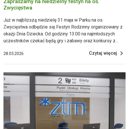
Zapraszamy na niedzielny festyn na os.
Zwycięstwa
Już w najbliższą niedzielę 31 maja w Parku na os.
Zwycięstwa odbędzie się Festyn Rodzinny organizowany z
okazji Dnia Dziecka. Od godziny 13:00 na najmłodszych
uczestników czekać będą gry i zabawy oraz konkursy z
nagrodami. Wśród atrakcji będzie także przygotowana przez
Czytaj więcej
28.05.2026
Zarząd Transportu Miejskiego w Poznaniu możliwość
zajęcia miejsca za sterami autobusu! W imieniu PSM
Winogrady zapraszamy do ws