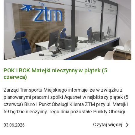
POK i BOK Matejki nieczynny w piątek (5
czerwca)
Zarząd Transportu Miejskiego informuje, że w związku z
planowanymi pracami spółki Aquanet w najbliższy piątek (5
czerwca) Biuro i Punkt Obsługi Klienta ZTM przy ul. Matejki
59 będzie nieczynny. Tego dnia pozostałe Punkty Obsługi
Klienta ZTM będą działały bez zmian:
Czytaj więcej
03.06.2026
https://www.ztm.poznan.pl/skontaktuj-sie-z-nami/punkty-
obslugi-klienta/ Najbliższe Punkty Obsługi klienta - Rondo