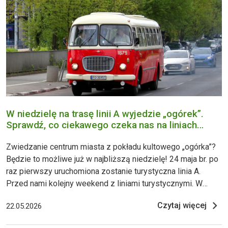
W niedzielę na trasę linii A wyjedzie „ogórek”.
Sprawdź, co ciekawego czeka nas na liniach
turystycznych!
Zwiedzanie centrum miasta z pokładu kultowego „ogórka”?
Będzie to możliwe już w najbliższą niedzielę! 24 maja br. po
raz pierwszy uruchomiona zostanie turystyczna linia A.
Przed nami kolejny weekend z liniami turystycznymi. W
sobotę i niedzielę zapraszamy na przejażdżkę
Czytaj więcej
22.05.2026
historycznymi tramwajami i autobusami. Zgodnie z
harmonogramem, w sobotę, 23 maja linia turystyczna 20