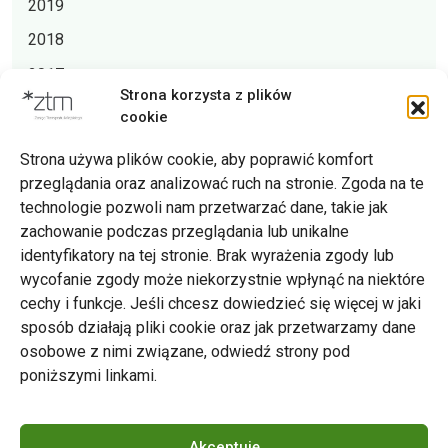
2019
2018
2017
Strona korzysta z plików
2016
cookie
Strona używa plików cookie, aby poprawić komfort
przeglądania oraz analizować ruch na stronie. Zgoda na te
technologie pozwoli nam przetwarzać dane, takie jak
zachowanie podczas przeglądania lub unikalne
Zarząd Transportu Miejskiego w Poznaniu
identyfikatory na tej stronie. Brak wyrażenia zgody lub
Napisz do nas
wycofanie zgody może niekorzystnie wpłynąć na niektóre
tel. 61 646 33 44
cechy i funkcje. Jeśli chcesz dowiedzieć się więcej w jaki
ul. Matejki 59, 60-770 Poznań
sposób działają pliki cookie oraz jak przetwarzamy dane
osobowe z nimi związane, odwiedź strony pod
poniższymi linkami.
Akceptuję