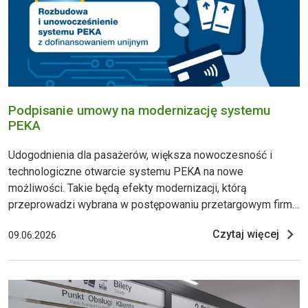
Podpisanie umowy na modernizację systemu
PEKA
Udogodnienia dla pasażerów, większa nowoczesność i
technologiczne otwarcie systemu PEKA na nowe
możliwości. Takie będą efekty modernizacji, którą
przeprowadzi wybrana w postępowaniu przetargowym firma
Eviden Polska. Zarząd Transportu Miejskiego 9 czerwca
Czytaj więcej
09.06.2026
2026 roku podpisał umowę z wykonawcą, a efekty
rozbudowy i unowocześnienia systemu powinny być
widoczne w 2028 roku. Projekt został w 70 procenta