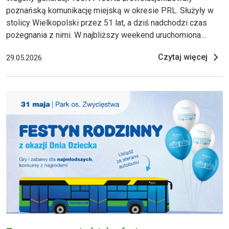
poznańską komunikację miejską w okresie PRL. Służyły w
stolicy Wielkopolski przez 51 lat, a dziś nadchodzi czas
pożegnania z nimi. W najbliższy weekend uruchomiona
zostanie turystyczna linia 51, na której będzie można
Czytaj więcej
29.05.2026
zobaczyć różne egzemplarze „stopiątek”. Zapraszamy!
Dzięki zakupom nowoczesnych, niskopodłogowych
tramwajów Moderus Gamma MPK Pozn