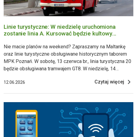
Linie turystyczne: W niedzielę uruchomiona
zostanie linia A. Kursować będzie kultowy
„ogórek”
Nie macie planów na weekend? Zapraszamy na Maltankę
oraz linie turystyczne obsługiwane historycznym taborem
MPK Poznań. W sobotę, 13 czerwca br., linia turystyczna 20
będzie obsługiwana tramwajem GT8. W niedzielę, 14
czerwca br. na trasę linii 0 ma wyruszyć skład wagonów
Czytaj więcej
12.06.2026
N+ND, udostępniony na poznańskie linie turystyczne przez
MPK SA w Krakowie. Do obsługi linii 100, którą można
dojechać