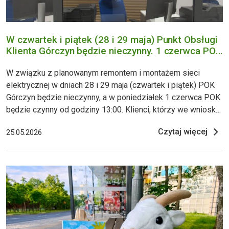
W czwartek i piątek (28 i 29 maja) Punkt Obsługi
Klienta Górczyn będzie nieczynny. 1 czerwca POK
będzie czynny od godz. 13:00
W związku z planowanym remontem i montażem sieci
elektrycznej w dniach 28 i 29 maja (czwartek i piątek) POK
Górczyn będzie nieczynny, a w poniedziałek 1 czerwca POK
będzie czynny od godziny 13:00. Klienci, którzy we wniosku
o kartę PEKA wskazali do odbioru POK Górczyn w dniach
Czytaj więcej
25.05.2026
28.05.2026-01.06.2026 karty mogą odebrać w POK Dworzec
Zachodni. Najbliższe punkty sprzedaży biletów na
Górczynie: